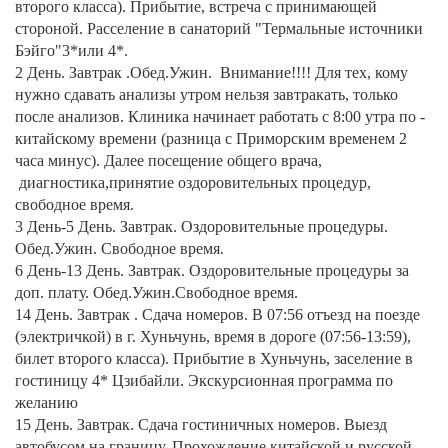
второго класса). Прибытие, встреча с принимающей
стороной. Расселение в санаторий "Термальные источники
Бэйго"3*или 4*.
2 День. Завтрак .Обед.Ужин. Внимание!!!! Для тех, кому
нужно сдавать анализы утром нельзя завтракать, только
после анализов. Клиника начинает работать с 8:00 утра по -
китайскому времени (разница с Приморским временем 2
часа минус). Далее посещение общего врача,
диагностика,принятие оздоровительных процедур,
свободное время.
3 День-5 День. Завтрак. Оздоровительные процедуры.
Обед.Ужин. Свободное время.
6 День-13 День. Завтрак. Оздоровительные процедуры за
доп. плату. Обед.Ужин.Свободное время.
14 День. Завтрак . Сдача номеров. В 07:56 отъезд на поезде
(электричкой) в г. Хуньчунь, время в дороге (07:56-13:59),
билет второго класса). Прибытие в Хуньчунь, заселение в
гостиницу 4* Цзибайли. Экскурсионная программа по
желанию
15 День. Завтрак. Сдача гостиничных номеров. Выезд
автобусом на границу. Прохождение китайской и русской