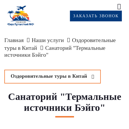
ЗАКАЗАТЬ ЗВОНОК
Главная
Наши услуги
Оздоровительные
туры в Китай
Санаторий "Термальные
источники Бэйго"
Оздоровительные туры в Китай
у
Инкоу, Баюйцюань
Санаторий "Термальные
м
Хуньчунь
источники Бэйго"
Яньцзы