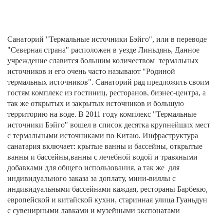
Дунин
Даляньские санатории
Санаторий "Термальные источники Бэйго", или в переводе
"Северная страна" расположен в уезде Линьдянь, Данное
Удалянчи
учреждение славится большим количеством термальных
источников и его очень часто называют "Родиной
Аньшань
термальных источников". Санаторий рад предложить своим
гостям комплекс из гостиниц, ресторанов, бизнес-центра, а
Санаторий "Термальные источники Бэйго"
так же открытых и закрытых источников и большую
территорию на воде. В 2011 году комплекс "Термальные
источники Бэйго" вошел в список десятка крупнейших мест
Китайские источники "Фэйлун" или "Четыре
сезона"
с термальными источниками по Китаю. Инфраструктура
санатария включает: крытые ванны и бассейны, открытые
ванны и бассейны,ванны с лечебной водой и травяными
добавками для общего использования, а так же для
индивидуального заказа за доплату, мини-виллы с
индивидуальными бассейнами каждая, рестораны Барбекю,
европейской и китайской кухни, старинная улица Гуаньдун
с сувенирными лавками и музейными экспонатами