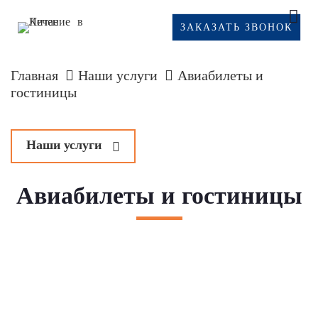
ЗАКАЗАТЬ ЗВОНОК
Главная
Наши услуги
Авиабилеты и
гостиницы
Наши услуги
Оздоровительные туры в Китай
Авиабилеты и гостиницы
у
Пляжный отдых
м
Экскурсионные туры в Китай
Авиабилеты и гостиницы