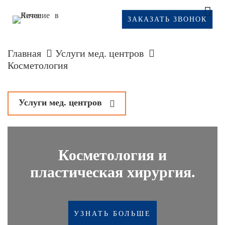
ЗАКАЗАТЬ ЗВОНОК
Главная
Услуги мед. центров
Косметология
Услуги мед. центров
Стоматология и протезирование
у
Косметология и
Косметология
пластическая хирургия.
м
Лечение опорно-двигательного аппарата
Традиционная медицина
УЗНАТЬ БОЛЬШЕ