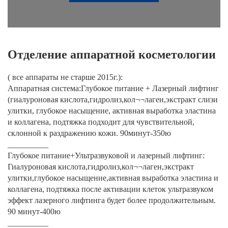
Кардиология
Урология и гинекология
Другая мед. услуга
Отделение аппаратной косметологии
( все аппараты не старше 2015г.):
Аппаратная система:Глубокое питание + Лазерный лифтинг
(гиалуроновая кислота,гидролиз,кол¬¬лаген,экстракт слизи
улитки, глубокое насыщение, активная выработка эластина
и коллагена, подтяжка подходит для чувствительной,
склонной к раздражению кожи. 90минут-350ю
__________
Глубокое питание+Ультразвуковой и лазерный лифтинг:
Гиалуроновая кислота,гидролиз,кол¬¬лаген,экстракт
улитки,глубокое насыщение,активная выработка эластина и
коллагена, подтяжка после активации клеток ультразвуком
эффект лазерного лифтинга будет более продолжительным.
90 минут-400ю
__________