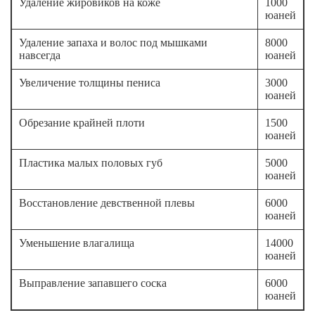
Удаление жировиков на коже
1000
юаней
Удаление запаха и волос под мышками
8000
навсегда
юаней
Увеличение толщины пениса
3000
юаней
Обрезание крайней плоти
1500
юаней
Пластика малых половых губ
5000
юаней
Восстановление девственной плевы
6000
юаней
Уменьшение влагалища
14000
юаней
Выправление запавшего соска
6000
юаней