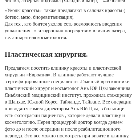
чистка, лазерная подтяжка (холодный лазер) – 400 юаней.
«Уколы красоты» также предлагают в салонах красоты (
ботекс, мезо, биоревитализация).
Для тех , кто боится уколов есть возможность введения
увлажнения , «гилауронки» посредством влияния лазера,
т.е. аппаратная косметология.
Пластическая хирургия.
Предлагаем посетить клинику красоты и пластической
хирургии «Евроазия». В клинике работают лучшие
сертифицированные специалисты .Главный врач клиники
пластический хирург и косметолог Ань Юй Цзы закончила
Яньбянский медицинский институт, проходила стажировку
в Шанхае, Южной Корее, Тайланде, Тайване. Все операции
проводятся самим директором Ань Юй Цзы, в больнице
есть фотографии пациентов , которые делали пластику и
косметологию. Перед процедурой доктор всегда делаем
фото до и после операции и после реабилитационного
периода. Это все можно посмотреть при визите в клинику.